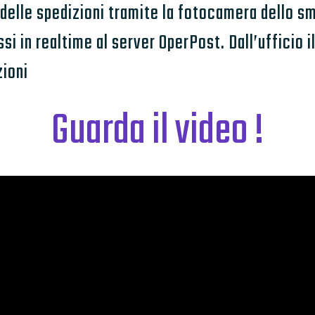
e delle spedizioni tramite la fotocamera dello 
i in realtime al server OperPost. Dall’ufficio i
zioni
Guarda il video !