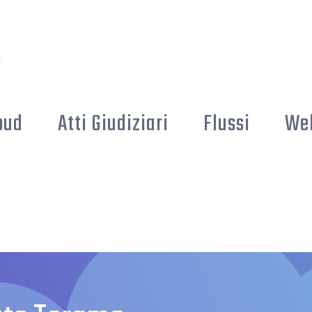
oud
Atti Giudiziari
Flussi
We