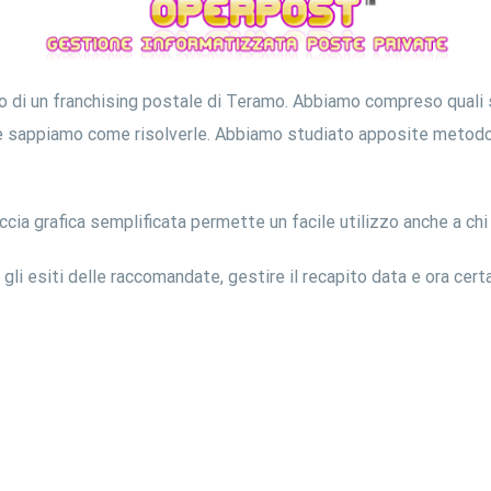
o di un franchising postale di Teramo. Abbiamo compreso quali so
e sappiamo come risolverle. Abbiamo studiato apposite metodolo
faccia grafica semplificata permette un facile utilizzo anche a ch
i esiti delle raccomandate, gestire il recapito data e ora certa,