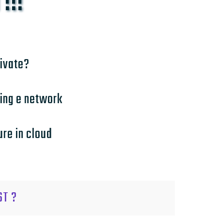
!!!
rivate?
sing e network
ure in cloud
ST ?