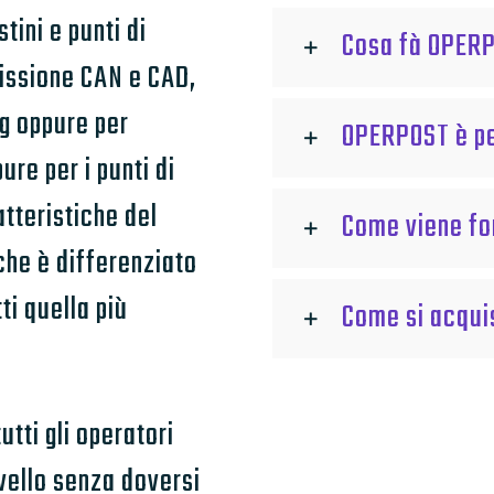
tini e punti di
Cosa fà OPER
missione CAN e CAD,
g oppure per
OPERPOST è pe
ure per i punti di
tteristiche del
Come viene fo
che è differenziato
tti quella più
Come si acqui
utti gli operatori
livello senza doversi