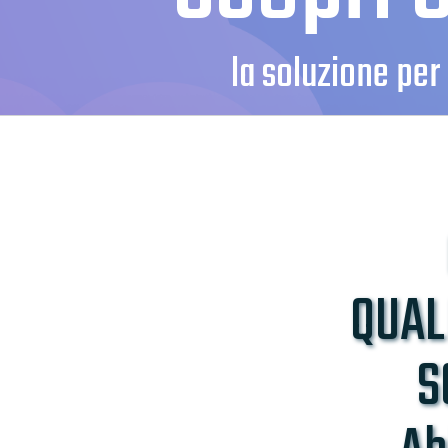
la soluzione per
QUAL
S