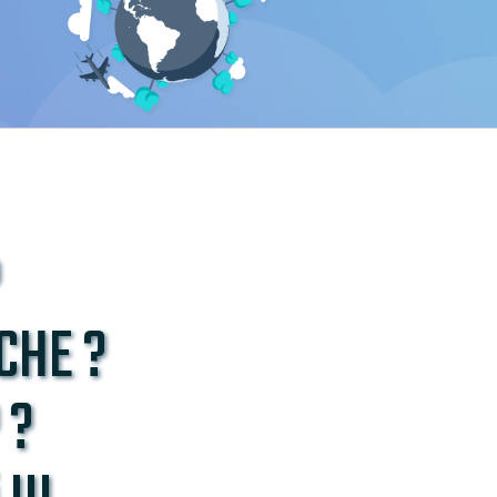
?
CHE ?
 ?