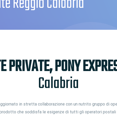
te Reggio Calabria
 PRIVATE, PONY EXPRES
Calabria
giornato in stretta collaborazione con un nutrito gruppo di ope
prodotto che soddisfa le esigenze di tutti gli operatori postal