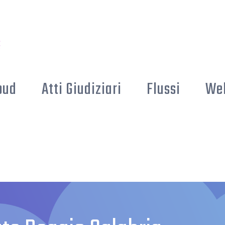
oud
Atti Giudiziari
Flussi
We