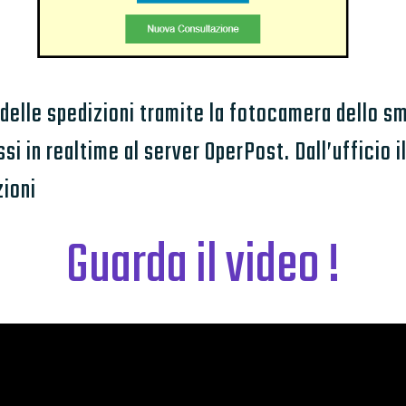
e delle spedizioni tramite la fotocamera dello 
i in realtime al server OperPost. Dall’ufficio i
zioni
Guarda il video !