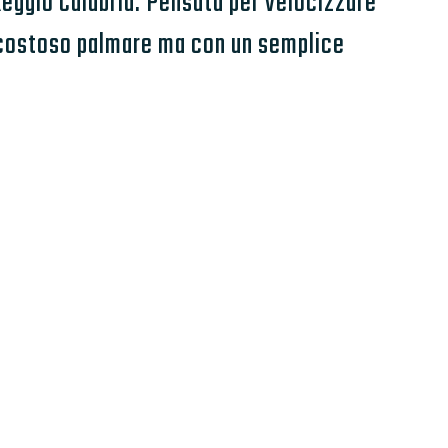
Reggio Calabria. Pensata per velocizzare
n costoso palmare ma con un semplice