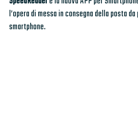
SpeedReader
è la nuova APP per Smartphone 
l’opera di messa in consegna della posta da
smartphone.