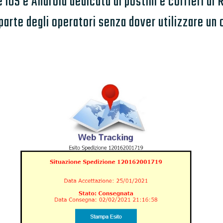
iOS e Android dedicata ai postini e corrieri di 
 parte degli operatori senza dover utilizzare u