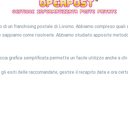
 di un franchising postale di Livorno. Abbiamo compreso quali s
e sappiamo come risolverle. Abbiamo studiato apposite metodolo
faccia grafica semplificata permette un facile utilizzo anche a ch
i esiti delle raccomandate, gestire il recapito data e ora certa,