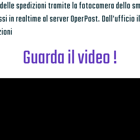
e delle spedizioni tramite la fotocamera dello 
i in realtime al server OperPost. Dall’ufficio i
zioni
Guarda il video !