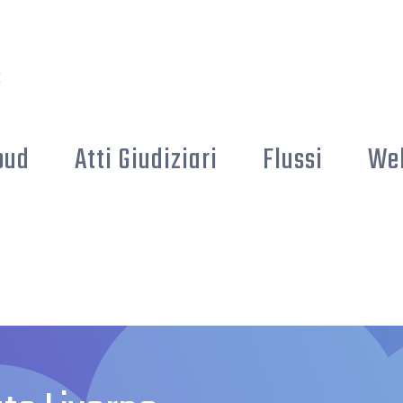
oud
Atti Giudiziari
Flussi
We