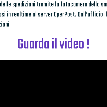
e delle spedizioni tramite la fotocamera dello 
i in realtime al server OperPost. Dall’ufficio i
zioni
Guarda il video !