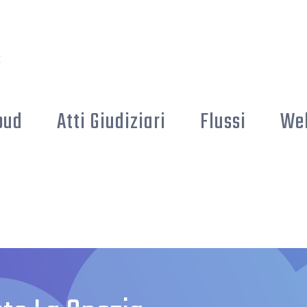
oud
Atti Giudiziari
Flussi
We