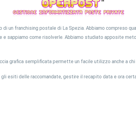
o di un franchising postale di La Spezia. Abbiamo compreso quali
he e sappiamo come risolverle. Abbiamo studiato apposite metod
faccia grafica semplificata permette un facile utilizzo anche a ch
i esiti delle raccomandate, gestire il recapito data e ora certa,