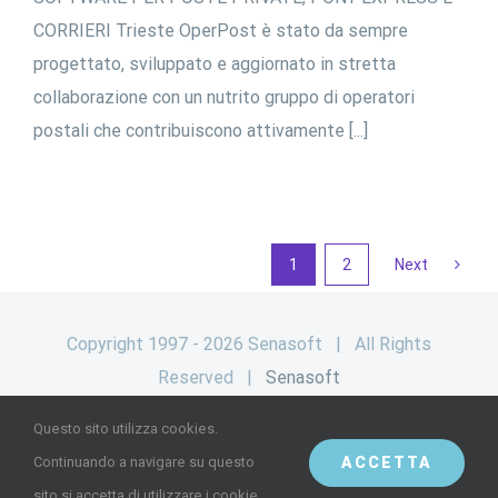
CORRIERI Trieste OperPost è stato da sempre
progettato, sviluppato e aggiornato in stretta
collaborazione con un nutrito gruppo di operatori
postali che contribuiscono attivamente [...]
1
2
Next
Copyright 1997 - 2026 Senasoft | All Rights
Reserved |
Senasoft
Questo sito utilizza cookies.
Facebook
Instagram
YouTube
ACCETTA
Continuando a navigare su questo
sito si accetta di utilizzare i cookie.